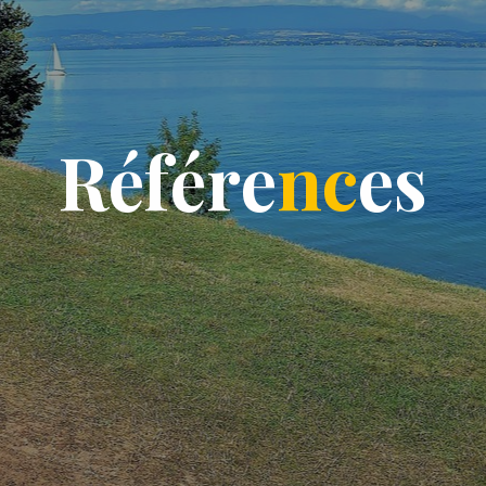
R
é
f
é
r
e
n
c
e
s